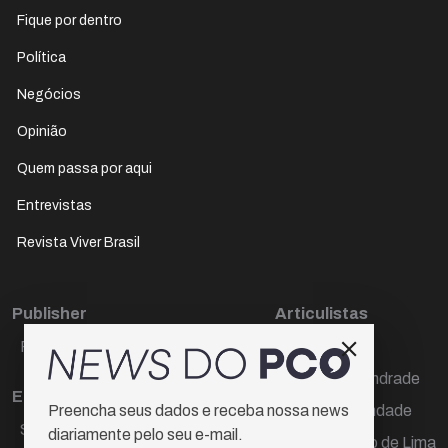
Fique por dentro
Política
Negócios
Opinião
Quem passa por aqui
Entrevistas
Revista Viver Brasil
Publisher
Articulistas
Paulo Cesar de Oliveira
Décio Freire
Dr Marcos Andrade
Editora Chefe
Hamilton Trindade
Preencha seus dados e receba nossa news
Sueli Cotta
diariamente pelo seu e-mail.
Igor Carvalho de Lima