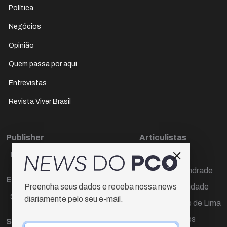
Política
Negócios
Opinião
Quem passa por aqui
Entrevistas
Revista Viver Brasil
Publisher
Articulistas
Paulo Cesar de Oliveira
Décio Freire
Dr Marcos Andrade
Editora Chefe
Hamilton Trindade
Preencha seus dados e receba nossa news
Sueli Cotta
diariamente pelo seu e-mail.
Igor Carvalho de Lima
Mario Campos
Sub-editora