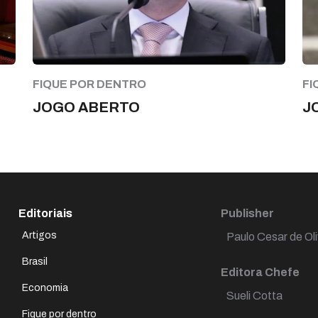
FIQUE POR DENTRO
FI
JOGO ABERTO
J
Editoriais
Publisher
Artigos
Paulo Cesar de Oli
Brasil
Editora Chefe
Economia
Sueli Cotta
Fique por dentro