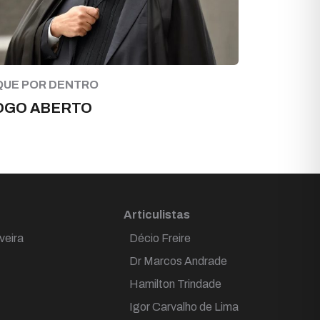
QUE POR DENTRO
OGO ABERTO
Articulistas
veira
Décio Freire
Dr Marcos Andrade
Hamilton Trindade
Igor Carvalho de Lima