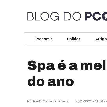
Economia
Política
Artigo
Spa é a me
do ano
Por Paulo César de Oliveira
14/01/2022
- Atualiz