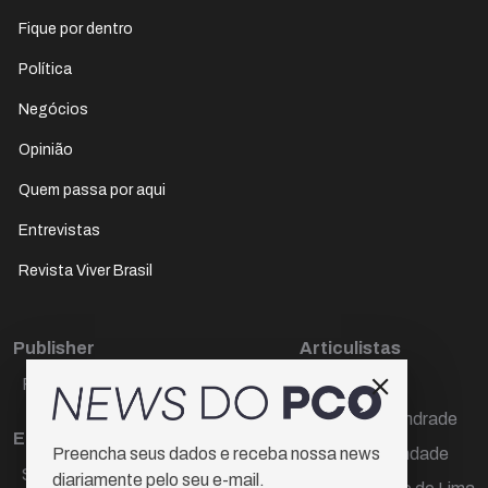
Fique por dentro
Política
Negócios
Opinião
Quem passa por aqui
Entrevistas
Revista Viver Brasil
Publisher
Articulistas
Paulo Cesar de Oliveira
Décio Freire
Dr Marcos Andrade
Editora Chefe
Hamilton Trindade
Preencha seus dados e receba nossa news
Sueli Cotta
diariamente pelo seu e-mail.