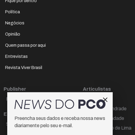
Fique por dentro
Política
Negócios
Opinião
Quem passa por aqui
Entrevistas
Revista Viver Brasil
Publisher
Articulistas
Paulo Cesar de Oliveira
Décio Freire
Dr Marcos Andrade
Editora Chefe
Hamilton Trindade
Preencha seus dados e receba nossa news
Sueli Cotta
diariamente pelo seu e-mail.
Igor Carvalho de Lima