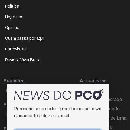
Política
Negócios
Opinião
Quem passa por aqui
Entrevistas
Revista Viver Brasil
Publisher
Articulistas
Paulo Cesar de Oliveira
Décio Freire
Dr Marcos Andrade
Editora Chefe
Hamilton Trindade
Preencha seus dados e receba nossa news
Sueli Cotta
diariamente pelo seu e-mail.
Igor Carvalho de Lima
Mario Campos
Sub-editora