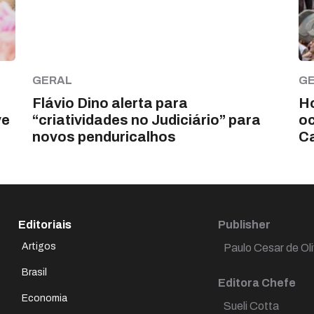
GERAL
G
Flávio Dino alerta para
Ho
ve
“criatividades no Judiciário” para
o
novos penduricalhos
C
Editoriais
Publisher
Artigos
Paulo Cesar de Oli
Brasil
Editora Chefe
Economia
Sueli Cotta