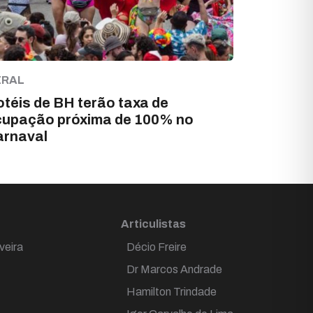
ERAL
téis de BH terão taxa de
cupação próxima de 100% no
arnaval
Articulistas
veira
Décio Freire
Dr Marcos Andrade
Hamilton Trindade