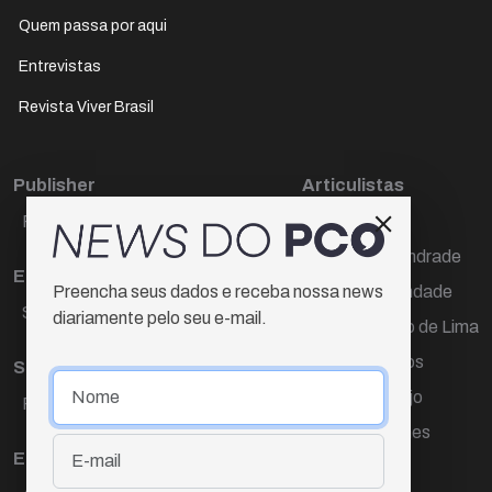
Quem passa por aqui
Entrevistas
Revista Viver Brasil
Publisher
Articulistas
Paulo Cesar de Oliveira
Décio Freire
Dr Marcos Andrade
Editora Chefe
Hamilton Trindade
Preencha seus dados e receba nossa news
Sueli Cotta
diariamente pelo seu e-mail.
Igor Carvalho de Lima
Mario Campos
Sub-editora
Renata Araújo
Raquel Ayres
Wagner Gomes
Equipe