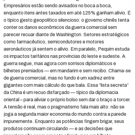
Empresários estão sendo avisados no boca a boca,
enquanto itens antes taxados em até 125% ganham alívio. É
o típico gesto geopolítico silencioso: o governo chinês tenta
conter os danos econômicos da guerra comercial sem
parecer recuar diante de Washington. Setores estratégicos
como farmacêutico, semicondutores e motores
aeronáuticos já sentem o alívio. Em paralelo, Pequim estuda
os impactos tarifários nas províncias do leste e sudeste. A
guerra segue, mas agora com sorrisos diplomáticos e
bilhetes premiados — em mandarim e sem recibo. Chama-se
de guerra comercial, mas no fundo é um xadrez entre
gigantes com mais cálculo do que bala. Essa “lista secreta”
da China é um recuo disfarçado — típico da diplomacia
oriental – para aliviar o próprio bolso sem dar o braço a torcer.
A tensão é real, mas o pragmatismo fala mais alto: não se
joga a segunda maior economia do mundo contra a parede
impunemente. Enquanto as potências fingem brigar, seus
produtos continuam circulando — e as decisões que