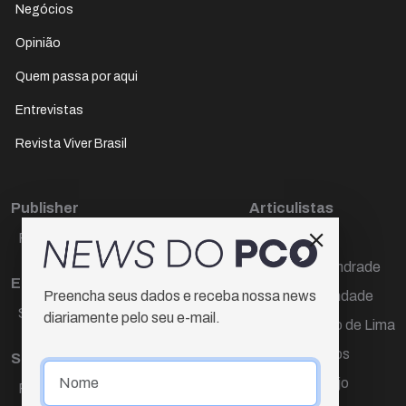
Negócios
Opinião
Quem passa por aqui
Entrevistas
Revista Viver Brasil
Publisher
Articulistas
Paulo Cesar de Oliveira
Décio Freire
Dr Marcos Andrade
Editora Chefe
Hamilton Trindade
Preencha seus dados e receba nossa news
Sueli Cotta
diariamente pelo seu e-mail.
Igor Carvalho de Lima
Mario Campos
Sub-editora
Renata Araújo
Raquel Ayres