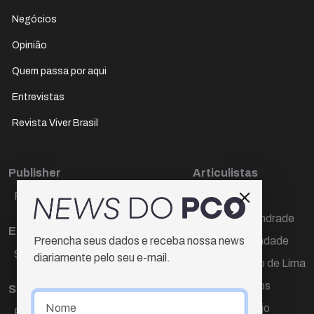
Negócios
Opinião
Quem passa por aqui
Entrevistas
Revista Viver Brasil
Publisher
Articulistas
Paulo Cesar de Oliveira
Décio Freire
Dr Marcos Andrade
Editora Chefe
Hamilton Trindade
Preencha seus dados e receba nossa news
Sueli Cotta
diariamente pelo seu e-mail.
Igor Carvalho de Lima
Mario Campos
Sub-editora
Renata Araújo
Raquel Ayres