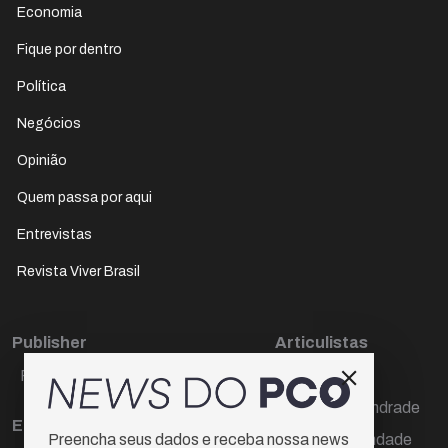
Economia
Fique por dentro
Política
Negócios
Opinião
Quem passa por aqui
Entrevistas
Revista Viver Brasil
Publisher
Articulistas
Paulo Cesar de Oliveira
Décio Freire
Dr Marcos Andrade
Editora Chefe
Hamilton Trindade
Preencha seus dados e receba nossa news