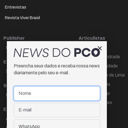
Entrevistas
Revista Viver Brasil
Publisher
Articulistas
Paulo Cesar de Oliveira
Décio Freire
Dr Marcos Andrade
Editora Chefe
Hamilton Trindade
Preencha seus dados e receba nossa news
Sueli Cotta
diariamente pelo seu e-mail.
Igor Carvalho de Lima
Mario Campos
Sub-editora
Renata Araújo
Raquel Ayres
Wagner Gomes
Equipe
Ana Lúcia Cortez
Eliane Hardy