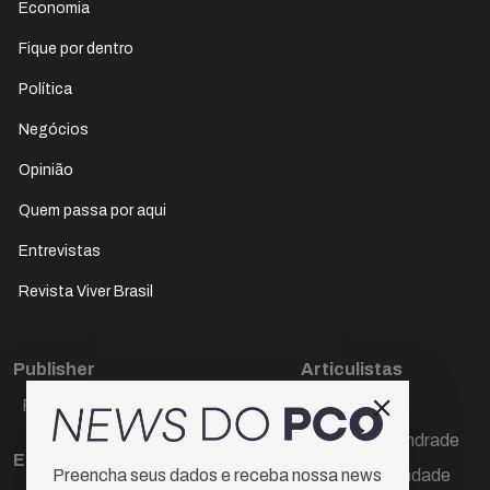
Economia
Fique por dentro
Política
Negócios
Opinião
Quem passa por aqui
Entrevistas
Revista Viver Brasil
Publisher
Articulistas
Paulo Cesar de Oliveira
Décio Freire
Dr Marcos Andrade
Editora Chefe
Hamilton Trindade
Preencha seus dados e receba nossa news