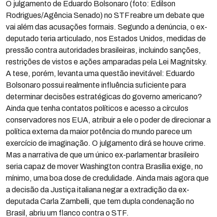
O julgamento de Eduardo Bolsonaro (foto: Edilson
Rodrigues/Agência Senado) no STF reabre um debate que
vai além das acusações formais. Segundo a denúncia, o ex-
deputado teria articulado, nos Estados Unidos, medidas de
pressão contra autoridades brasileiras, incluindo sanções,
restrições de vistos e ações amparadas pela Lei Magnitsky.
A tese, porém, levanta uma questão inevitável: Eduardo
Bolsonaro possui realmente influência suficiente para
determinar decisões estratégicas do governo americano?
Ainda que tenha contatos políticos e acesso a círculos
conservadores nos EUA, atribuir a ele o poder de direcionar a
política externa da maior potência do mundo parece um
exercício de imaginação. O julgamento dirá se houve crime.
Mas a narrativa de que um único ex-parlamentar brasileiro
seria capaz de mover Washington contra Brasília exige, no
mínimo, uma boa dose de credulidade. Ainda mais agora que
a decisão da Justiça italiana negar a extradição da ex-
deputada Carla Zambelli, que tem dupla condenação no
Brasil, abriu um flanco contra o STF.