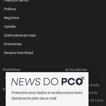
Fique por dentro
Política
Negócios
Opinião
Quem passa por aqui
Entrevistas
Revista Viver Brasil
Publisher
Articulistas
Paulo Cesar de Oliveira
Décio Freire
Dr Marcos Andrade
Editora Chefe
Hamilton Trindade
Preencha seus dados e receba nossa news
Sueli Cotta
diariamente pelo seu e-mail.
Igor Carvalho de Lima