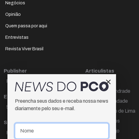
Negócios
Opinião
Quem passa por aqui
Entrevistas
Revista Viver Brasil
Publisher
Articulistas
Paulo Cesar de Oliveira
Décio Freire
Dr Marcos Andrade
Editora Chefe
Hamilton Trindade
Preencha seus dados e receba nossa news
Sueli Cotta
diariamente pelo seu e-mail.
Igor Carvalho de Lima
Mario Campos
Sub-editora
Renata Araújo
Raquel Ayres