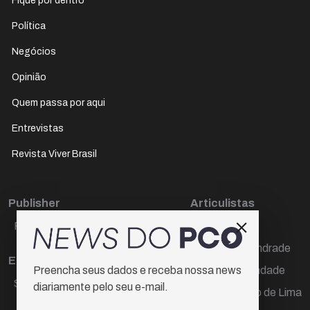
Fique por dentro
Política
Negócios
Opinião
Quem passa por aqui
Entrevistas
Revista Viver Brasil
Publisher
Articulistas
Paulo Cesar de Oliveira
Décio Freire
Dr Marcos Andrade
Editora Chefe
Hamilton Trindade
Preencha seus dados e receba nossa news
Sueli Cotta
diariamente pelo seu e-mail.
Igor Carvalho de Lima