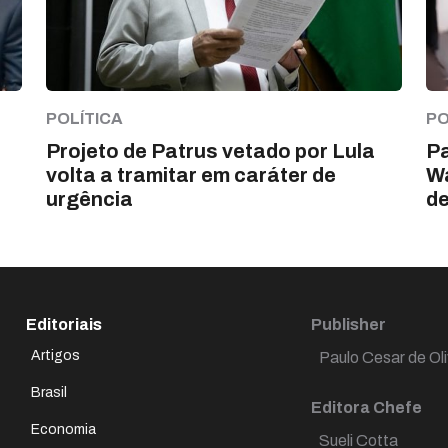
POLÍTICA
PO
Projeto de Patrus vetado por Lula
Pa
volta a tramitar em caráter de
Wa
urgência
d
Editoriais
Publisher
Artigos
Paulo Cesar de Oli
Brasil
Editora Chefe
Economia
Sueli Cotta