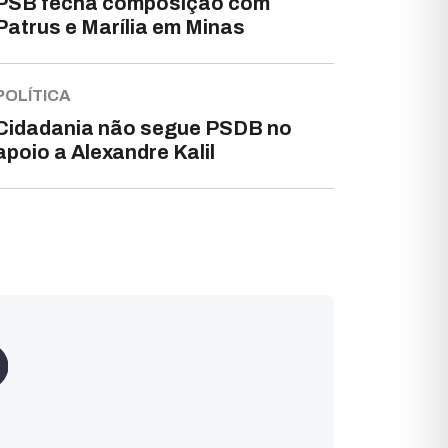
PSB fecha composição com
Patrus e Marília em Minas
POLÍTICA
Cidadania não segue PSDB no
apoio a Alexandre Kalil