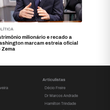
LÍTICA
trimônio milionário e recado a
shington marcam estreia oficial
e Zema
Articulistas
veira
Décio Freire
Dr Marcos Andrade
Hamilton Trindade