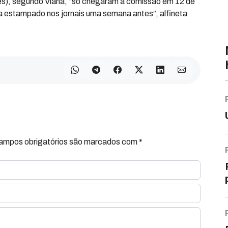
s), segundo Viana, “só chegaram à comissão em 12 de
 estampado nos jornais uma semana antes”, alfineta
Campos obrigatórios são marcados com *