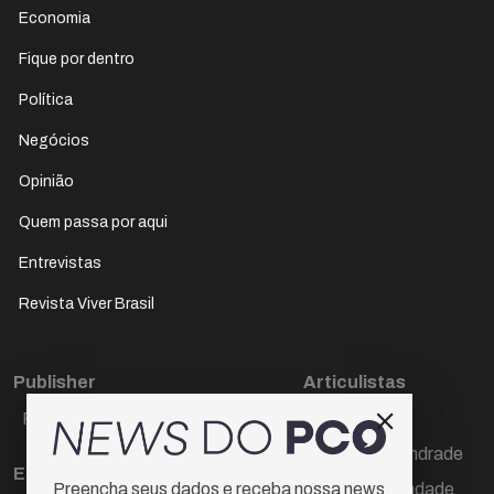
Economia
Fique por dentro
Política
Negócios
Opinião
Quem passa por aqui
Entrevistas
Revista Viver Brasil
Publisher
Articulistas
Paulo Cesar de Oliveira
Décio Freire
Dr Marcos Andrade
Editora Chefe
Hamilton Trindade
Preencha seus dados e receba nossa news