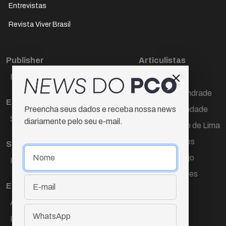
Entrevistas
Revista Viver Brasil
Publisher
Articulistas
Paulo Cesar de Oliveira
Décio Freire
Dr Marcos Andrade
Editora Chefe
Hamilton Trindade
Preencha seus dados e receba nossa news
Sueli Cotta
diariamente pelo seu e-mail.
Igor Carvalho de Lima
Mario Campos
Sub-editora
Renata Araújo
Raquel Ayres
Wagner Gomes
Equipe
Ana Lúcia Cortez
Eliane Hardy