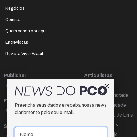
Negócios
Opinião
Quem passa por aqui
Entrevistas
Revista Viver Brasil
Publisher
Articulistas
Paulo Cesar de Oliveira
Décio Freire
Dr Marcos Andrade
Editora Chefe
Hamilton Trindade
Preencha seus dados e receba nossa news
Sueli Cotta
diariamente pelo seu e-mail.
Igor Carvalho de Lima
Mario Campos
Sub-editora
Renata Araújo
Raquel Ayres