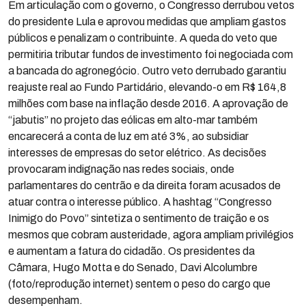
Em articulação com o governo, o Congresso derrubou vetos
do presidente Lula e aprovou medidas que ampliam gastos
públicos e penalizam o contribuinte. A queda do veto que
permitiria tributar fundos de investimento foi negociada com
a bancada do agronegócio. Outro veto derrubado garantiu
reajuste real ao Fundo Partidário, elevando-o em R$ 164,8
milhões com base na inflação desde 2016. A aprovação de
“jabutis” no projeto das eólicas em alto-mar também
encarecerá a conta de luz em até 3%, ao subsidiar
interesses de empresas do setor elétrico. As decisões
provocaram indignação nas redes sociais, onde
parlamentares do centrão e da direita foram acusados de
atuar contra o interesse público. A hashtag “Congresso
Inimigo do Povo” sintetiza o sentimento de traição e os
mesmos que cobram austeridade, agora ampliam privilégios
e aumentam a fatura do cidadão. Os presidentes da
Câmara, Hugo Motta e do Senado, Davi Alcolumbre
(foto/reprodução internet) sentem o peso do cargo que
desempenham.