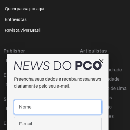
Quem passa por aqui
Entrevistas
Revista Viver Brasil
Publisher
Articulistas
Paulo Cesar de Oliveira
Décio Freire
Dr Marcos Andrade
Editora Chefe
Hamilton Trindade
Preencha seus dados e receba nossa news
Sueli Cotta
diariamente pelo seu e-mail.
Igor Carvalho de Lima
Mario Campos
Sub-editora
Renata Araújo
Raquel Ayres
Wagner Gomes
Equipe