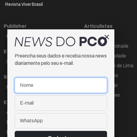
Revista Viver Brasil
Publisher
Articulistas
Paulo Cesar de Oliveira
Décio Freire
Dr Marcos Andrade
Editora Chefe
Hamilton Trindade
Preencha seus dados e receba nossa news
Sueli Cotta
diariamente pelo seu e-mail.
Igor Carvalho de Lima
Mario Campos
Sub-editora
Renata Araújo
Raquel Ayres
Wagner Gomes
Equipe
Ana Lúcia Cortez
Eliane Hardy
Fernando Torres