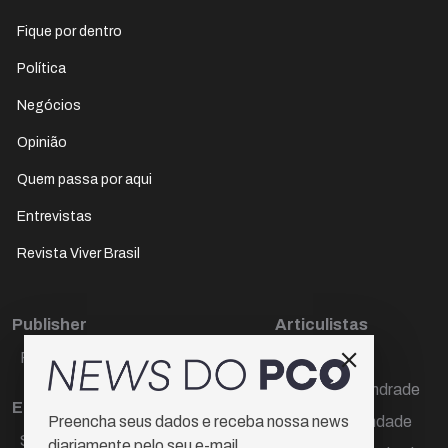
Fique por dentro
Política
Negócios
Opinião
Quem passa por aqui
Entrevistas
Revista Viver Brasil
Publisher
Articulistas
Paulo Cesar de Oliveira
Décio Freire
Dr Marcos Andrade
Editora Chefe
Hamilton Trindade
Preencha seus dados e receba nossa news
Sueli Cotta
diariamente pelo seu e-mail.