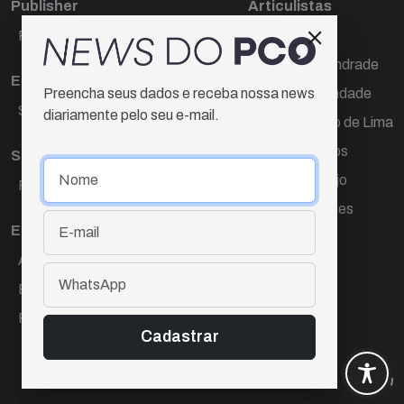
Publisher
Articulistas
Paulo Cesar de Oliveira
Décio Freire
Dr Marcos Andrade
Editora Chefe
Hamilton Trindade
Preencha seus dados e receba nossa news
Sueli Cotta
diariamente pelo seu e-mail.
Igor Carvalho de Lima
Mario Campos
Sub-editora
Renata Araújo
Raquel Ayres
Wagner Gomes
Equipe
Ana Lúcia Cortez
Eliane Hardy
Fernando Torres