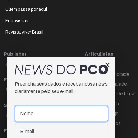
Quem passa por aqui
Entrevistas
Revista Viver Brasil
Publisher
Articulistas
Paulo Cesar de Oliveira
Décio Freire
Dr Marcos Andrade
Editora Chefe
Hamilton Trindade
Preencha seus dados e receba nossa news
Sueli Cotta
diariamente pelo seu e-mail.
Igor Carvalho de Lima
Mario Campos
Sub-editora
Renata Araújo
Raquel Ayres
Wagner Gomes
Equipe