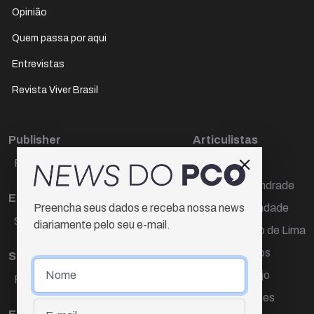
Opinião
Quem passa por aqui
Entrevistas
Revista Viver Brasil
Publisher
Articulistas
Paulo Cesar de Oliveira
Décio Freire
Dr Marcos Andrade
Editora Chefe
Hamilton Trindade
Preencha seus dados e receba nossa news
Sueli Cotta
diariamente pelo seu e-mail.
Igor Carvalho de Lima
Mario Campos
Sub-editora
Renata Araújo
Raquel Ayres
Wagner Gomes