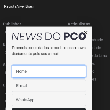
Revista Viver Brasil
Publisher
Articulistas
Paulo Cesar de Oliveira
Décio Freire
Dr Marcos Andrade
Editora Chefe
Hamilton Trindade
Preencha seus dados e receba nossa news
Sueli Cotta
diariamente pelo seu e-mail.
Igor Carvalho de Lima
Mario Campos
Sub-editora
Renata Araújo
Raquel Ayres
Wagner Gomes
Equipe
Ana Lúcia Cortez
Eliane Hardy
Fernando Torres