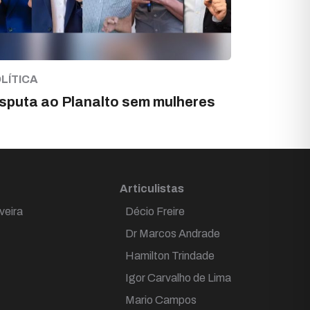
LÍTICA
sputa ao Planalto sem mulheres
Articulistas
veira
Décio Freire
Dr Marcos Andrade
Hamilton Trindade
Igor Carvalho de Lima
Mario Campos