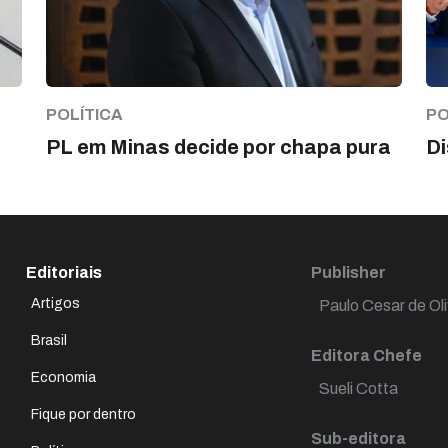
POLÍTICA
PO
PL em Minas decide por chapa pura
Di
Editoriais
Publisher
Artigos
Paulo Cesar de Oli
Brasil
Editora Chefe
Economia
Sueli Cotta
Fique por dentro
Sub-editora