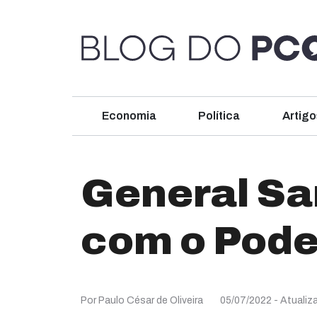
Economia
Política
Artigo
General Sa
com o Pod
Por Paulo César de Oliveira
05/07/2022
- Atualiz