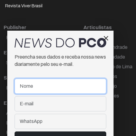
Revista Viver Brasil
Publisher
Articulistas
Paulo Cesar de Oliveira
Décio Freire
Dr Marcos Andrade
Editora Chefe
Hamilton Trindade
Preencha seus dados e receba nossa news
Sueli Cotta
diariamente pelo seu e-mail.
Igor Carvalho de Lima
Mario Campos
Sub-editora
Renata Araújo
Raquel Ayres
Wagner Gomes
Equipe
Ana Lúcia Cortez
Eliane Hardy
Fernando Torres