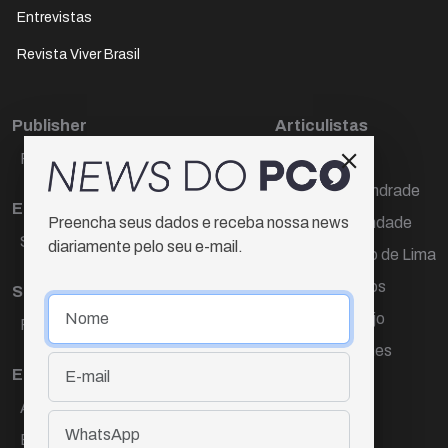
Entrevistas
Revista Viver Brasil
Publisher
Articulistas
Paulo Cesar de Oliveira
Décio Freire
Dr Marcos Andrade
Editora Chefe
Hamilton Trindade
Preencha seus dados e receba nossa news
Sueli Cotta
diariamente pelo seu e-mail.
Igor Carvalho de Lima
Mario Campos
Sub-editora
Renata Araújo
Raquel Ayres
Wagner Gomes
Equipe
Ana Lúcia Cortez
Eliane Hardy