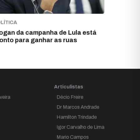
LÍTICA
ogan da campanha de Lula está
onto para ganhar as ruas
Articulistas
veira
Décio Freire
Dr Marcos Andrade
Hamilton Trindade
Igor Carvalho de Lima
Mario Campos