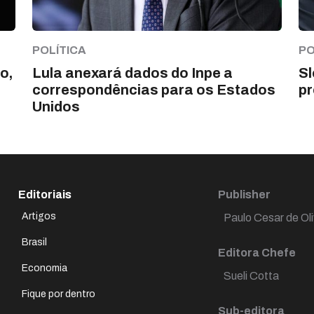
POLÍTICA
PO
o,
Lula anexará dados do Inpe a
Sl
correspondências para os Estados
pr
Unidos
Editoriais
Publisher
Artigos
Paulo Cesar de Oli
Brasil
Editora Chefe
Economia
Sueli Cotta
Fique por dentro
Sub-editora