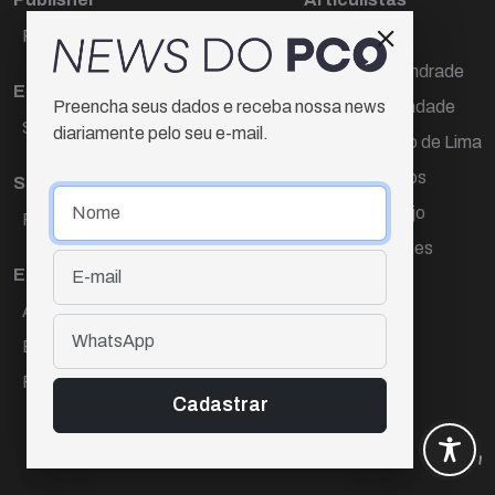
Paulo Cesar de Oliveira
Décio Freire
Dr Marcos Andrade
Editora Chefe
Hamilton Trindade
Preencha seus dados e receba nossa news
Sueli Cotta
diariamente pelo seu e-mail.
Igor Carvalho de Lima
Mario Campos
Sub-editora
Renata Araújo
Raquel Ayres
Wagner Gomes
Equipe
Ana Lúcia Cortez
Eliane Hardy
Fernando Torres