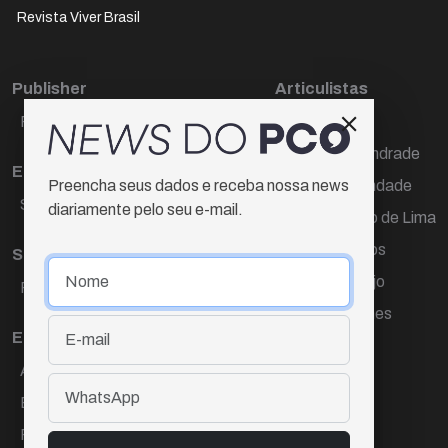
Revista Viver Brasil
Publisher
Articulistas
Paulo Cesar de Oliveira
Décio Freire
Dr Marcos Andrade
Editora Chefe
Hamilton Trindade
Preencha seus dados e receba nossa news
Sueli Cotta
diariamente pelo seu e-mail.
Igor Carvalho de Lima
Mario Campos
Sub-editora
Renata Araújo
Raquel Ayres
Wagner Gomes
Equipe
Ana Lúcia Cortez
Eliane Hardy
Fernando Torres