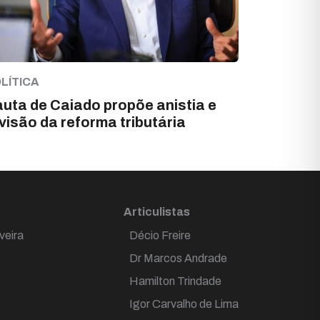
LÍTICA
uta de Caiado propõe anistia e
visão da reforma tributária
Articulistas
veira
Décio Freire
Dr Marcos Andrade
Hamilton Trindade
Igor Carvalho de Lima