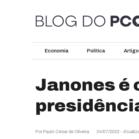
Economia
Política
Artigo
Janones é o
presidênci
Por Paulo César de Oliveira
24/07/2022
- Atualiz