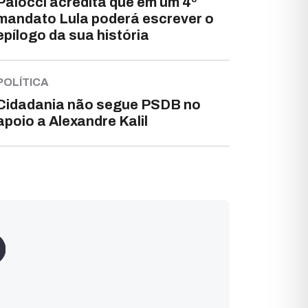
Palocci acredita que em um 4º
mandato Lula poderá escrever o
epílogo da sua história
POLÍTICA
Cidadania não segue PSDB no
apoio a Alexandre Kalil