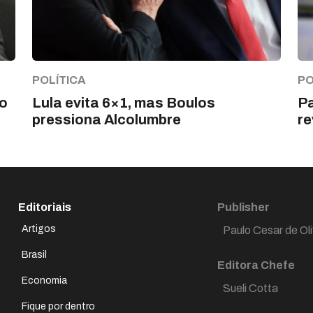
POLÍTICA
PO
ro
Lula evita 6×1, mas Boulos
Pa
pressiona Alcolumbre
re
Editoriais
Publisher
Artigos
Paulo Cesar de Oli
Brasil
Editora Chefe
Economia
Sueli Cotta
Fique por dentro