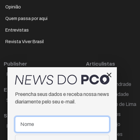
Opinião
Quem passa por aqui
Entrevistas
Revista Viver Brasil
Publisher
Articulistas
Paulo Cesar de Oliveira
Décio Freire
Dr Marcos Andrade
Editora Chefe
Hamilton Trindade
Preencha seus dados e receba nossa news
Sueli Cotta
diariamente pelo seu e-mail.
Igor Carvalho de Lima
Mario Campos
Sub-editora
Renata Araújo
Raquel Ayres
Wagner Gomes