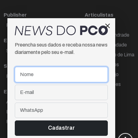
Publisher
Articulistas
Paulo Cesar de Oliveira
Décio Freire
Dr Marcos Andrade
Editora Chefe
Hamilton Trindade
Preencha seus dados e receba nossa news
Sueli Cotta
diariamente pelo seu e-mail.
Igor Carvalho de Lima
Mario Campos
Sub-editora
Renata Araújo
Raquel Ayres
Wagner Gomes
Equipe
Ana Lúcia Cortez
Eliane Hardy
Fernando Torres