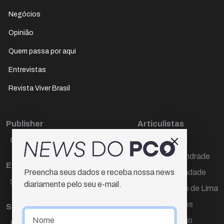
Negócios
Opinião
Quem passa por aqui
Entrevistas
Revista Viver Brasil
Publisher
Articulistas
Paulo Cesar de Oliveira
Décio Freire
Dr Marcos Andrade
Editora Chefe
Hamilton Trindade
Preencha seus dados e receba nossa news
Sueli Cotta
diariamente pelo seu e-mail.
Igor Carvalho de Lima
Mario Campos
Sub-editora
Renata Araújo
Raquel Ayres