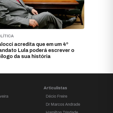
LÍTICA
locci acredita que em um 4º
ndato Lula poderá escrever o
ílogo da sua história
Articulistas
veira
Décio Freire
Dr Marcos Andrade
Hamilton Trindade