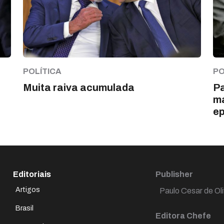
POLÍTICA
PO
Muita raiva acumulada
Pa
ma
ep
Editoriais
Publisher
Artigos
Paulo Cesar de Oli
Brasil
Editora Chefe