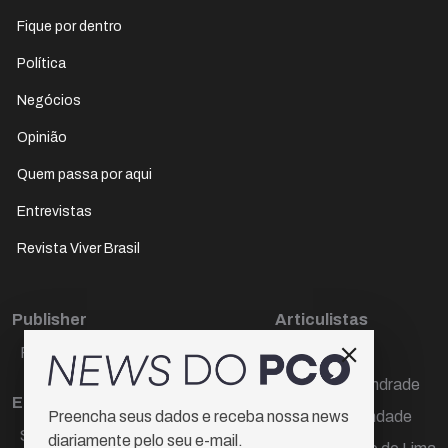
Fique por dentro
Política
Negócios
Opinião
Quem passa por aqui
Entrevistas
Revista Viver Brasil
Publisher
Articulistas
Paulo Cesar de Oliveira
Décio Freire
Dr Marcos Andrade
Editora Chefe
Hamilton Trindade
Preencha seus dados e receba nossa news
Sueli Cotta
diariamente pelo seu e-mail.