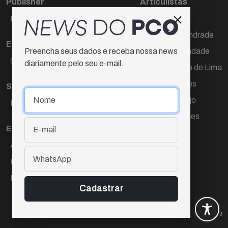
Publisher
Articulistas
Paulo Cesar de Oliveira
Décio Freire
Dr Marcos Andrade
Editora Chefe
Hamilton Trindade
Preencha seus dados e receba nossa news
Sueli Cotta
diariamente pelo seu e-mail.
Igor Carvalho de Lima
Mario Campos
Sub-editora
Renata Araújo
Raquel Ayres
Wagner Gomes
Equipe
Ana Lúcia Cortez
Eliane Hardy
Fernando Torres