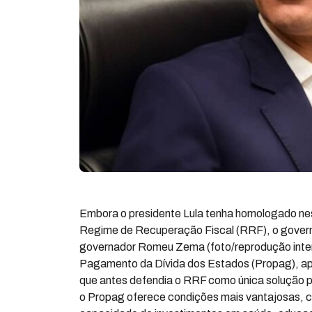
Embora o presidente Lula tenha homologado nes
Regime de Recuperação Fiscal (RRF), o govern
governador Romeu Zema (foto/reprodução intern
Pagamento da Dívida dos Estados (Propag), a
que antes defendia o RRF como única solução pa
o Propag oferece condições mais vantajosas, co