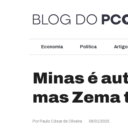
Economia
Política
Artigo
Minas é aut
mas Zema t
Por Paulo César de Oliveira
06/01/2025