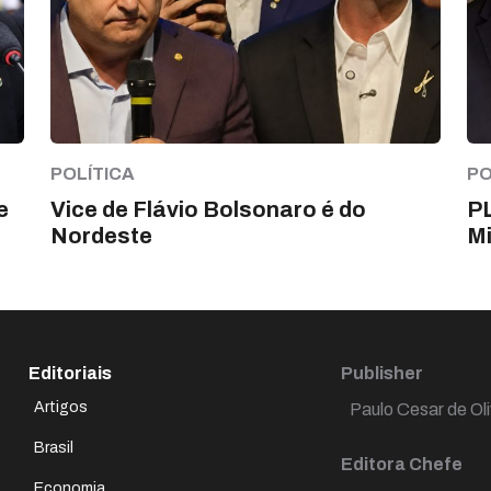
POLÍTICA
PO
e
Vice de Flávio Bolsonaro é do
PL
Nordeste
Mi
Editoriais
Publisher
Artigos
Paulo Cesar de Oli
Brasil
Editora Chefe
Economia