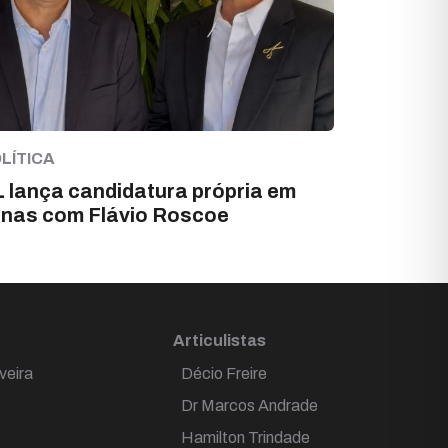
LÍTICA
 lança candidatura própria em
nas com Flávio Roscoe
Articulistas
veira
Décio Freire
Dr Marcos Andrade
Hamilton Trindade