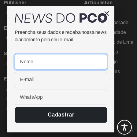
Publisher
Articulistas
Paulo Cesar de Oliveira
Décio Freire
Dr Marcos Andrade
Editora Chefe
Hamilton Trindade
Preencha seus dados e receba nossa news
Sueli Cotta
diariamente pelo seu e-mail.
Igor Carvalho de Lima
Mario Campos
Sub-editora
Renata Araújo
Raquel Ayres
Wagner Gomes
Equipe
Ana Lúcia Cortez
Eliane Hardy
Fernando Torres