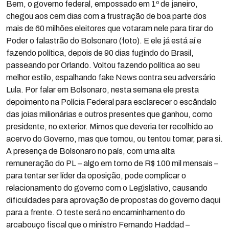
Bem, o governo federal, empossado em 1º de janeiro,
chegou aos cem dias com a frustração de boa parte dos
mais de 60 milhões eleitores que votaram nele para tirar do
Poder o falastrão do Bolsonaro (foto). E ele já está aí e
fazendo política, depois de 90 dias fugindo do Brasil,
passeando por Orlando. Voltou fazendo política ao seu
melhor estilo, espalhando fake News contra seu adversário
Lula. Por falar em Bolsonaro, nesta semana ele presta
depoimento na Polícia Federal para esclarecer o escândalo
das joias milionárias e outros presentes que ganhou, como
presidente, no exterior. Mimos que deveria ter recolhido ao
acervo do Governo, mas que tomou, ou tentou tomar, para si.
A presença de Bolsonaro no país, com uma alta
remuneração do PL – algo em torno de R$ 100 mil mensais –
para tentar ser líder da oposição, pode complicar o
relacionamento do governo com o Legislativo, causando
dificuldades para aprovação de propostas do governo daqui
para a frente. O teste será no encaminhamento do
arcabouço fiscal que o ministro Fernando Haddad –