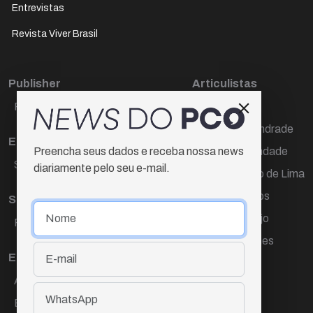
Entrevistas
Revista Viver Brasil
Publisher
Articulistas
Paulo Cesar de Oliveira
Décio Freire
Dr Marcos Andrade
Editora Chefe
Hamilton Trindade
Preencha seus dados e receba nossa news
Sueli Cotta
diariamente pelo seu e-mail.
Igor Carvalho de Lima
Mario Campos
Sub-editora
Renata Araújo
Raquel Ayres
Wagner Gomes
Equipe
Ana Lúcia Cortez
Eliane Hardy