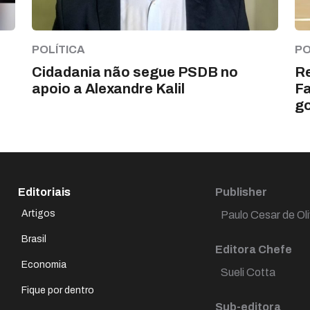
POLÍTICA
PO
Cidadania não segue PSDB no
Re
apoio a Alexandre Kalil
Fa
go
Editoriais
Publisher
Artigos
Paulo Cesar de Oli
Brasil
Editora Chefe
Economia
Sueli Cotta
Fique por dentro
Sub-editora