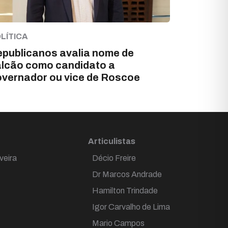
LÍTICA
publicanos avalia nome de
lcão como candidato a
vernador ou vice de Roscoe
Articulistas
veira
Décio Freire
Dr Marcos Andrade
Hamilton Trindade
Igor Carvalho de Lima
Mario Campos