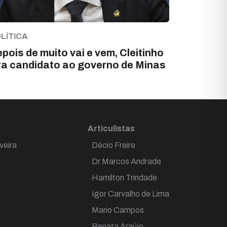
LÍTICA
pois de muito vai e vem, Cleitinho
ra candidato ao governo de Minas
Articulistas
veira
Décio Freire
Dr Marcos Andrade
Hamilton Trindade
Igor Carvalho de Lima
Mario Campos
Renata Araújo