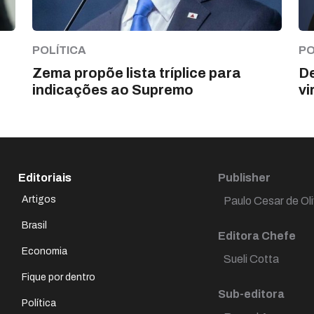
POLÍTICA
PO
Zema propõe lista tríplice para
De
indicações ao Supremo
vi
Editoriais
Publisher
Artigos
Paulo Cesar de Oli
Brasil
Editora Chefe
Economia
Sueli Cotta
Fique por dentro
Sub-editora
Política