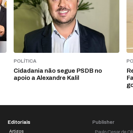
POLÍTICA
PO
Cidadania não segue PSDB no
Re
apoio a Alexandre Kalil
Fa
go
Editoriais
Publisher
Artigos
Paulo Cesar de Oli