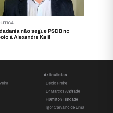
LÍTICA
idadania não segue PSDB no
oio à Alexandre Kalil
Articulistas
veira
Décio Freire
Dr Marcos Andrade
Hamilton Trindade
Igor Carvalho de Lima