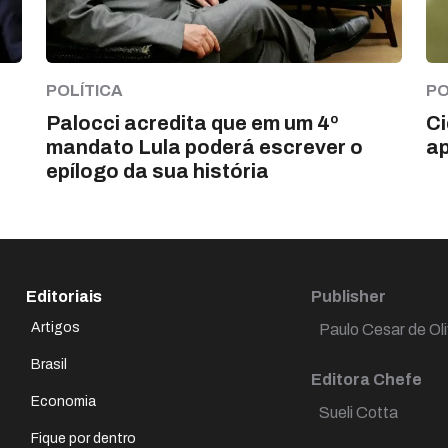
POLÍTICA
PO
Palocci acredita que em um 4º
C
mandato Lula poderá escrever o
ap
epílogo da sua história
Editoriais
Publisher
Artigos
Paulo Cesar de Oli
Brasil
Editora Chefe
Economia
Sueli Cotta
Fique por dentro